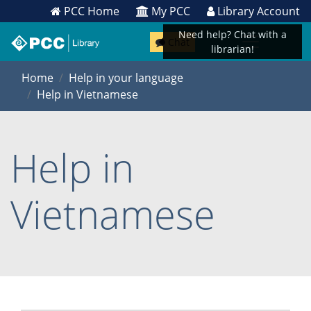
PCC Home
My PCC
Library Account
Need help? Chat with a
Chat
librarian!
Home
Help in your language
Help in Vietnamese
Help in
Vietnamese